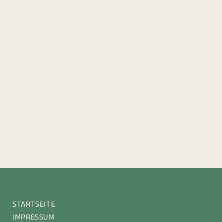
Kontakt
Georgihof
Claudia Wolf
Heidelheim 1
95100 Selb
Wolf-Georgi GBR
Heidelheim 19
95100 Selb
E-Mail:
Wolf-Georgi@t-online.de
Telefon:
 09287/4425
Handynummer
:
0175 2520822
                                  0151 74117919
STARTSEITE
IMPRESSUM