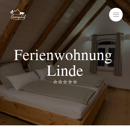
Ferienwohnung 
Linde
⭐️⭐️⭐️⭐️⭐️